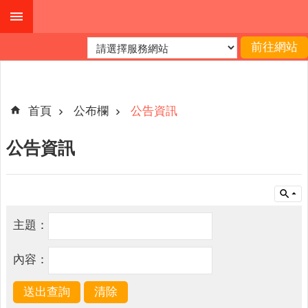
跳到主要內容區塊
進
階
搜
尋
首頁
公布欄
公告資訊
公告資訊
本
縣
戶
所
主題：
服
務
內容：
園
地