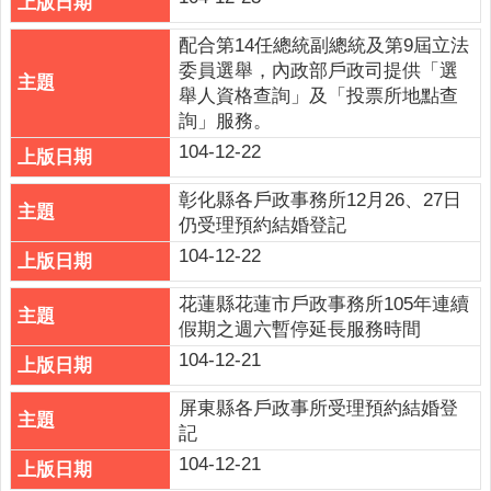
網
站
配合第14任總統副總統及第9屆立法
導
委員選舉，內政部戶政司提供「選
覽
舉人資格查詢」及「投票所地點查
詢」服務。
雲
104-12-22
林
縣
彰化縣各戶政事務所12月26、27日
政
仍受理預約結婚登記
府
104-12-22
網
花蓮縣花蓮市戶政事務所105年連續
站
假期之週六暫停延長服務時間
安
全
104-12-21
政
屏東縣各戶政事所受理預約結婚登
策
記
隱
104-12-21
私