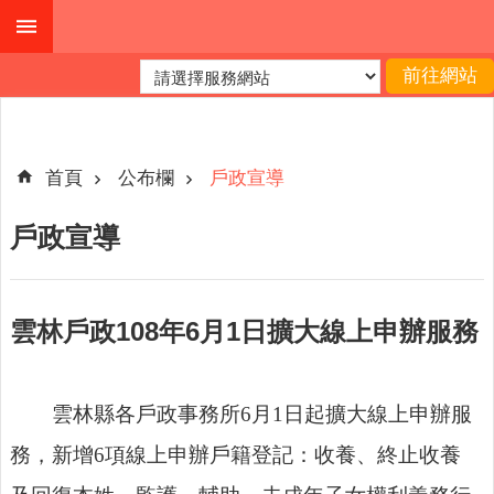
跳到主要內容區塊
進
階
搜
尋
首頁
公布欄
戶政宣導
戶政宣導
本
縣
戶
雲林戶政108年6月1日擴大線上申辦服務
所
服
務
雲林縣各戶政事務所6月1日起
擴大線上申辦服
園
地
務，新增6
項線上申辦戶籍登記：收養、終止收養