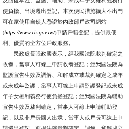
及回復本姓、監護、輔助、未成年子女權利義務行
公
布
使負擔、出境遷出登記。本次便民措施擴大不出門
欄
可在家使用自然人憑證於內政部戶政司網站
便
民
(
https://www.ris.gov.tw/
)申請戶籍登記，提供最便
服
利、優質的全方位戶政服務。
務
民政處長張政國表示，經我國法院裁判確定之
統
計
收養，當事人可線上申請收養登記；經我國法院為
資
監護宣告生效及調解、和解成立或裁判確定之成年
訊
或未成年監護，當事人可線上申請監護登記或未成
法
令
年子女權利義務行使負擔登記；經我國法院為輔助
規
宣告生效及裁判確定，當事人可線上申請輔助登
章
記，以及非戶長國人出境，當事人或戶長可線上申
FAQ
請遷出登記，前揭法院裁判確定、調解、和解成立