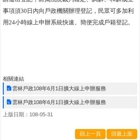
網
站
事項須30日內向戶政機關辦理登記，民眾可多加利
導
用24小時線上申辦系統快速、簡便完成戶籍登記。
覽
雲
林
縣
政
府
相關連結
網
站
雲林戶政108年6月1日擴大線上申辦服務
安
雲林戶政108年6月1日擴大線上申辦服務
全
政
上版日期：108-05-31
策
隱
回上一頁
回最上面
私