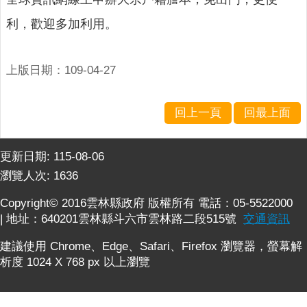
公
布
利，歡迎多加利用。
欄
便
上版日期：109-04-27
民
服
務
回上一頁
回最上面
統
計
更新日期:
115-08-06
資
瀏覽人次:
1636
訊
Copyright© 2016雲林縣政府 版權所有 電話：05-5522000
法
| 地址：640201雲林縣斗六市雲林路二段515號
交通資訊
令
規
建議使用 Chrome、Edge、Safari、Firefox 瀏覽器，螢幕解
章
析度 1024 X 768 px 以上瀏覽
FAQ