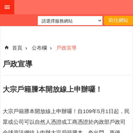
跳到主要內容區塊
進
階
搜
尋
首頁
公布欄
戶政宣導
戶政宣導
本
縣
戶
大宗戶籍謄本開放線上申辦囉！
所
服
務
大宗戶籍謄本開放線上申辦囉！自109年5月1日起，民
園
地
眾或公司可以自然人憑證或工商憑證於內政部戶政司
全球資訊網線上申辦大宗戶籍謄本，免出門，更便