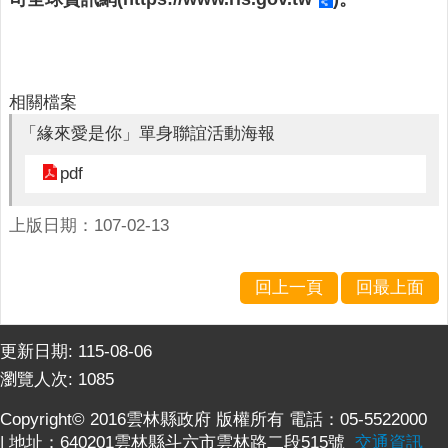
公
布
欄
便
相關檔案
民
服
「緣來愛是你」單身聯誼活動海報
務
pdf
統
計
上版日期：107-02-13
資
訊
回上一頁
回最上面
法
令
規
更新日期:
115-08-06
章
瀏覽人次:
1085
FAQ
Copyright© 2016雲林縣政府 版權所有 電話：05-5522000
| 地址：640201雲林縣斗六市雲林路二段515號
交通資訊