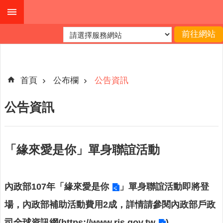
跳到主要內容區塊
進
階
搜
尋
首頁
公布欄
公告資訊
公告資訊
本
縣
戶
「緣來愛是你」單身聯誼活動
所
服
務
內政部107年「
緣來愛是你
」單身聯誼活動即將登
園
地
場，內政部補助活動費用2成，詳情請參閱內政部戶政
司全球資訊網(
https://www.ris.gov.tw
)。