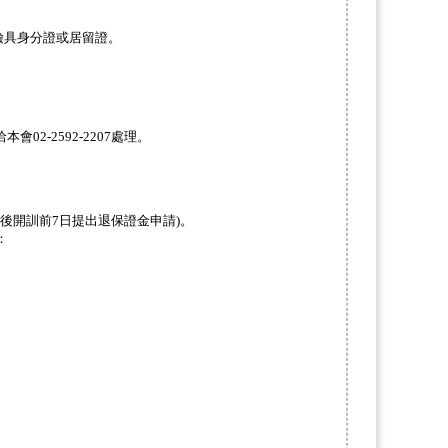
檢具身分證或居留證。
洽本會
02-2592-2207
處理。
後開訓前
7
日提出退保證金申請
)
。
：