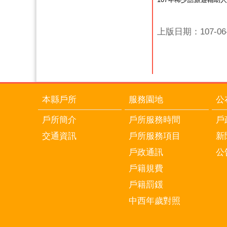
上版日期：107-06-
本縣戶所
服務園地
公
戶所簡介
戶所服務時間
戶
交通資訊
戶所服務項目
新
戶政通訊
公
戶籍規費
戶籍罰鍰
中西年歲對照