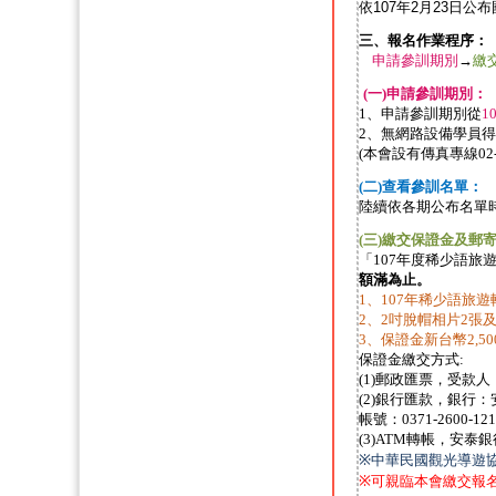
依107年2月2
3日公
三、報名作業程序：
申請參訓期別
→
繳
(
一
)
申請參訓期別：
1
、申請參訓期別從
1
2
、無網路設備學員得
(
本會設有傳真專線
02
(
二
)
查看參訓名單：
陸續依各期公布名單
(
三
)
繳交保證金及郵
「
107
年度稀少語旅
額滿為止。
1
、
107
年稀少語旅遊
2
、
2
吋脫帽相片
2
張
3
、保證金新台幣2
,50
保證金繳交方式
:
(1)
郵政匯票，受款人
(2)
銀行匯款，銀行：
帳號：
0371-2600-12
(3)ATM
轉帳，安泰銀
※
中華民國觀光導遊
※
可親臨本會繳交報