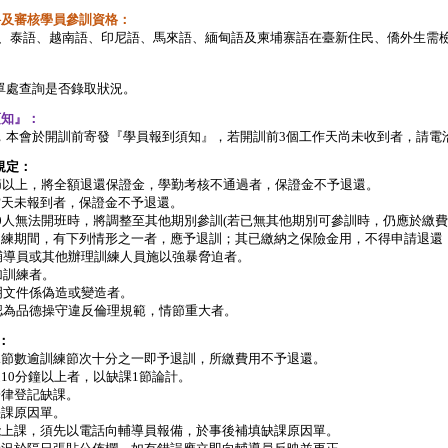
料及審核學員參訓資格：
、
泰語、越南語、印尼語、馬來語、緬甸語及柬埔寨語在臺新住民、僑外生需
單處查詢是否錄取狀況。
須知』：
，本會於開訓前寄發『學員報到須知』，若開訓前
3
個工作天尚未收到者，請電
規定：
節以上，將全額退還保證金，學勤考核不通過者，保證金
不予退還。
當天未報到者，保證金不予退還。
0
人無法開班時，將調整至其他期別參訓
(
若已無其他期
別可參訓時，仍應於繳費
訓練期間，有下列情形之一者，應予退訓；其已繳納之保
險金用，不得申請退還
輔導員或其他辦理訓練人員施以強暴脅迫者。
加訓練者。
明文件係偽造或變造者。
認為品德操守違反倫理規範，情節重大者。
：
課節數逾訓練節次十分之一即予退訓，所繳費用不予退還。
退
10
分鐘以上者，以缺課
1
節論計。
一律登記缺課。
缺課原因單。
能上課，須先以電話向輔導員報備，於事後補填缺課原因單。