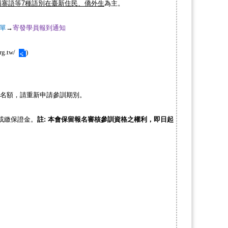
寨語等7種語別在臺新住民、僑外生
為主。
單
→
寄發學員報到通知
rg.tw/
)
名額，請重新申請參訓期別。
或繳保證金。
註
:
本會保留報名審核參訓資格之權利，即日起