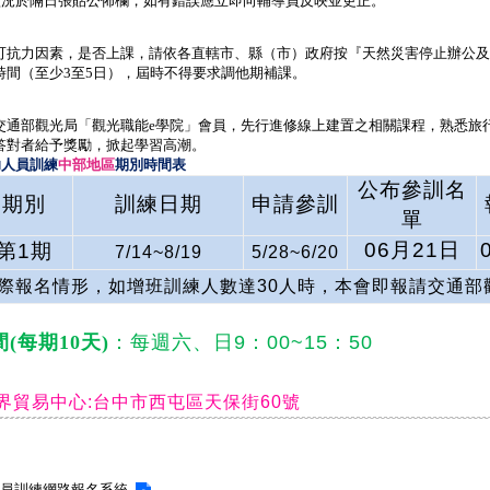
狀況於隔日張貼公佈欄，如有錯誤應立即向輔導員反映並
更正
。
可抗力因素，是否上課，請依各直轄市、縣（市）政府按『天然災害停止辦公及
時間（至少
3
至
5
日），屆時不得要求調他期補課。
交通部觀光局「觀光職能
e
學院」會員，先行進修線上建置之相關課程，熟悉旅
答對者給予獎勵，掀起學習高潮。
助人員訓練
中部地區
期別時間表
公布參訓名
期別
訓練日期
申請參訓
單
06月21日
第1期
7/14~8/19
5/28~6/20
際報名情形，如增班訓練人數達30人時，本會即報請交通部
(
每期
10
天
)
：每週六、日
9
：
00~15
：
50
界貿易中心:台中市西屯區天保街60號
人員訓練網路報名系統