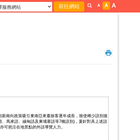
動新南向政策吸引東南亞來臺旅客逐年成長，致使稀少語別接
尼語、馬來語、緬甸語及柬埔寨語等7種語別)，爰針對具上述語
亦可挹注在地景點的外語導覽人力。