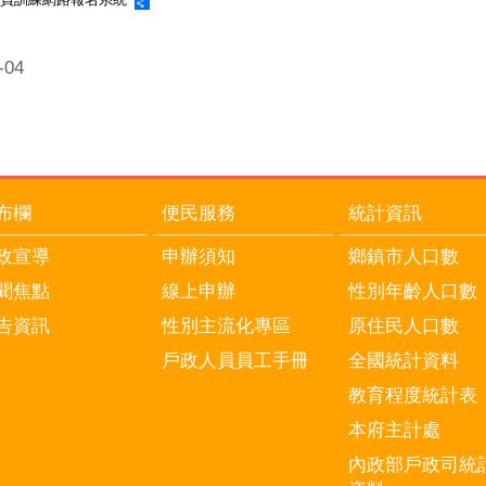
04
布欄
便民服務
統計資訊
政宣導
申辦須知
鄉鎮市人口數
聞焦點
線上申辦
性別年齡人口數
告資訊
性別主流化專區
原住民人口數
戶政人員員工手冊
全國統計資料
教育程度統計表
本府主計處
內政部戶政司統