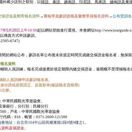
布國外稀少語別之類別，以
韓語、泰語、越南語、印尼語、馬來語、緬甸語及柬埔
交保證金及郵寄報名資料
→
審核學員參訓資格及彙整學員報名資料
→
公布受訓名
07
年5
月28
日上午
1
0
:00
起以網站登錄進行選填。本會網址
http://www.tourguide.o
以傳真方式申請參訓。
-2595-6747)
時間於網站公布，參訓名單公布後未依規定時間完成繳交保證金報名者，無保留
寄報名資料
遊輔助人員訓練」報名完成後應於規定期
限內繳交保證金，逾期概不受理補報名
輔助人員訓練申請參訓報名表。
及身分證或居留證正、反面影本
(
確認報名資格用
)
0
元整。
：中華民國觀光導遊協會。
安泰銀行，分行別：民權分行
1500
，戶名：中華民國觀光導遊協會
行代碼：
816
，帳號：
0371-2600-121500
協會地址：台北市
104
中山區民權東路
2
段
9
號
9
樓之
1
。
名資料及保證金。