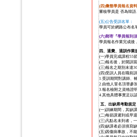
(
四
)
彙整學員報名資
審核學員是 否為
韓語
(
五
)
公告受訓名單：
學員可於網路公布名
(
六
)
郵寄『學員報到
學員報名作業完成後
四、退費、退訓作業
(
一
)
學員完成課程
55
(
二
)
報名後，於開訓
(
三
)
報名之期別未達3
(
四
)
受訓人員在職前
1.
受訓期間對講師、
2.
由他人冒名頂替參
3.
報名檢附之資格證
4.
其他具體事實足以
五、出缺席考勤規定
(
一
)
訓練期間，其缺
(
二
)
每節課遲到或早
(
三
)
凡點名未到者，
(
四
)
缺課者必須填寫
(
五
)
因傷病事故，不