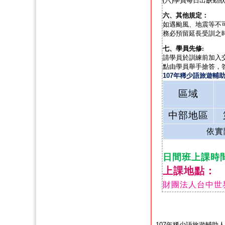
(
六
)
學員每日出缺勤
六、其他規定：
如遇颱風、地震等不
務必預留延長受訓之
七、學員先修
:
請學員於訓練前加入
點由學員舉手搶答，
107年稀少語旅遊輔
區域
中部地區
依實
日間班上課時間
上課地點：
財團法人台中世
107年稀少語旅遊輔助