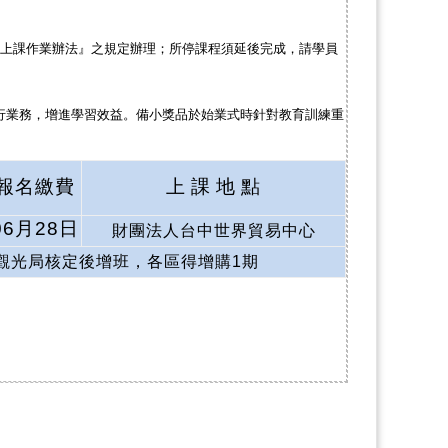
上課作業辦法』之規定辦理；所停課程須延後完成，請學員
行業務，增進學習效益。備小獎品於始業式時針對教育訓練重
報名繳費
上
課
地
點
06月28日
財團法人台中世界貿易中心
觀光局核定後增班，各區得增購1期