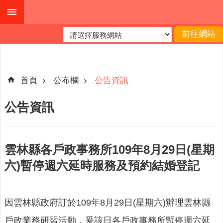
跳到主要內容區塊
進
階
搜
尋
首頁
公布欄
公告資訊
公告資訊
本
縣
戶
雲林縣各戶政事務所109年8月29日(星期
所
六)暫停週六延時服務及預約結婚登記
服
務
園
因雲林縣政府訂於109年8月29日(星期六)辦理雲林縣
地
戶政業務研習活動，爰該日各戶政事務所暫停週六延