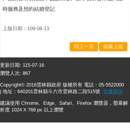
公
布
時服務及預約結婚登記
欄
便
上版日期：109-08-13
民
服
務
回上一頁
回最上面
統
計
更新日期:
115-07-16
資
瀏覽人次:
867
訊
Copyright© 2016雲林縣政府 版權所有 電話：05-5522000
法
| 地址：640201雲林縣斗六市雲林路二段515號
交通資訊
令
規
建議使用 Chrome、Edge、Safari、Firefox 瀏覽器，螢幕解
章
析度 1024 X 768 px 以上瀏覽
FAQ