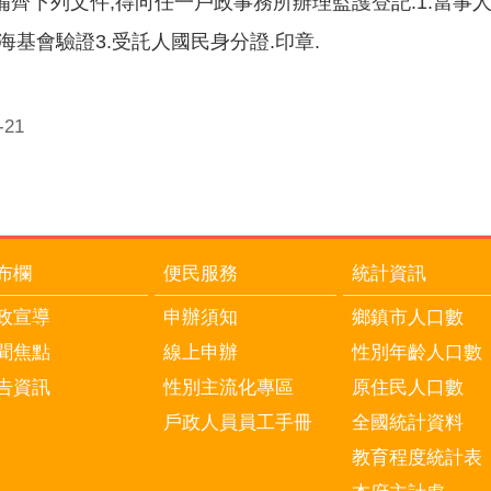
備齊下列文件,得向任一戶政事務所辦理監護登記:1.當事人
海基會驗證3.受託人國民身分證.印章.
21
布欄
便民服務
統計資訊
政宣導
申辦須知
鄉鎮市人口數
聞焦點
線上申辦
性別年齡人口數
告資訊
性別主流化專區
原住民人口數
戶政人員員工手冊
全國統計資料
教育程度統計表