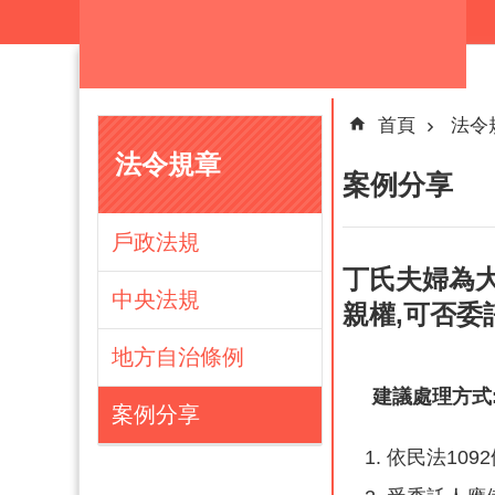
跳到主要內容區塊
首頁
法令
法令規章
案例分享
戶政法規
丁氏夫婦為
中央法規
親權,可否委
地方自治條例
建議處理方式
案例分享
依民法109