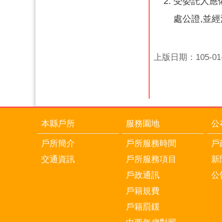
受委託人應
處公證,並經
上版日期：105-01-
本縣戶所
服務園地
公
戶所簡介
戶所服務時間
戶
交通資訊
戶所服務項目
新
戶政通訊
公
戶籍規費
戶籍罰鍰