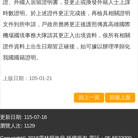
證、外國人居留證明書，並更正或換發外籍人士上課
網
站
時數證明。於上述證件更正完成後，再檢具相關證明
導
文件到所申請，戶政所應將更正後護照傳真高雄國際
覽
機場國境事務大隊請其更正入出境資料，俟所有相關
雲
林
證件資料上出生日期皆正確後，始可據以辦理準歸化
縣
我國國籍證明。
政
府
上版日期：105-01-21
網
站
安
回上一頁
回最上面
全
政
策
更新日期:
115-07-16
瀏覽人次:
1129
隱
私