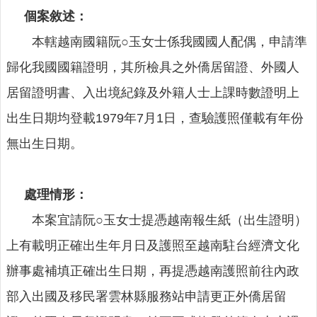
公
個案敘述：
布
欄
本轄越南國籍阮○玉女士係我國國人配偶，申請準
便
歸化我國國籍證明，其所檢具之外僑居留證、外國人
民
居留證明書、入出境紀錄及外籍人士上課時數證明上
服
務
出生日期均登載1979年7月1日，查驗護照僅載有年份
統
無出生日期。
計
資
訊
處理情形：
法
本案宜請阮○玉女士提憑越南報生紙（出生證明）
令
上有載明正確出生年月日及護照至越南駐台經濟文化
規
章
辦事處補填正確出生日期，再提憑越南護照前往內政
FAQ
部入出國及移民署雲林縣服務站申請更正外僑居留