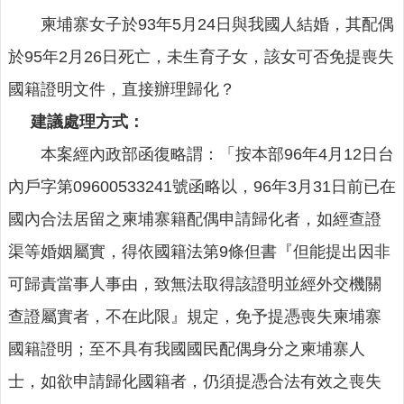
公
布
柬埔寨女子於93年5月24日與我國人結婚，其配偶
欄
於95年2月26日死亡，未生育子女，該女可否免提喪失
便
國籍證明文件，直接辦理歸化？
民
服
建議處理方式：
務
本案經內政部函復略謂：「按本部96年4月12日台
統
內戶字第09600533241號函略以，96年3月31日前已在
計
國內合法居留之柬埔寨籍配偶申請歸化者，如經查證
資
訊
渠等婚姻屬實，得依國籍法第9條但書『但能提出因非
法
可歸責當事人事由，致無法取得該證明並經外交機關
令
查證屬實者，不在此限』規定，免予提憑喪失柬埔寨
規
章
國籍證明；至不具有我國國民配偶身分之柬埔寨人
FAQ
士，如欲申請歸化國籍者，仍須提憑合法有效之喪失