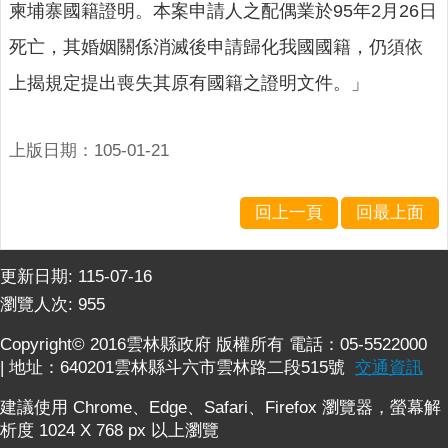
柬埔寨國籍證明。本案申請人之配偶業於95年2月26日
網
站
死亡，其婚姻關係消滅後申請歸化我國國籍，仍須依
導
覽
上揭規定提出喪失其原有國籍之證明文件。」
雲
林
上版日期：105-01-21
縣
政
府
回上一頁
回最上面
網
更新日期:
115-07-16
站
安
瀏覽人次:
955
全
Copyright© 2016雲林縣政府 版權所有 電話：05-5522000
政
| 地址：640201雲林縣斗六市雲林路二段515號
交通資訊
策
建議使用 Chrome、Edge、Safari、Firefox 瀏覽器，螢幕解
隱
析度 1024 X 768 px 以上瀏覽
私