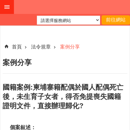
跳到主要內容區塊
進
階
搜
尋
首頁
法令規章
案例分享
案例分享
本
縣
戶
國籍案例:柬埔寨籍配偶於國人配偶死亡
所
後，未生育子女者，得否免提喪失國籍
服
證明文件，直接辦理歸化?
務
園
地
個案敍述：