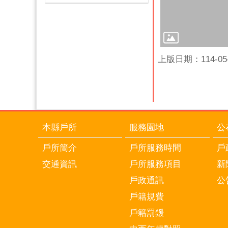
上版日期：114-05-
本縣戶所
服務園地
公
戶所簡介
戶所服務時間
戶
交通資訊
戶所服務項目
新
戶政通訊
公
戶籍規費
戶籍罰鍰