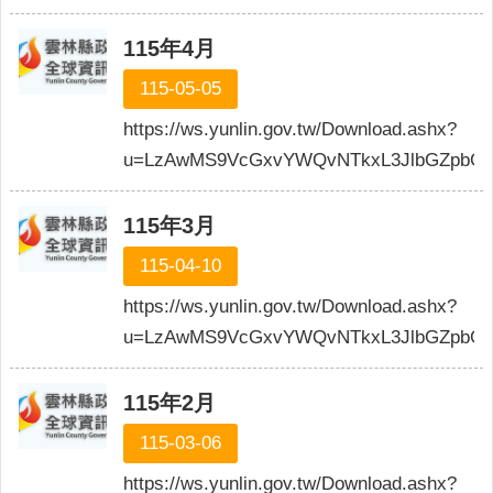
網
站
115年4月
導
覽
115-05-05
https://ws.yunlin.gov.tw/Download.ashx?
雲
林
u=LzAwMS9VcGxvYWQvNTkxL3JlbGZpbG
縣
政
115年3月
府
115-04-10
網
https://ws.yunlin.gov.tw/Download.ashx?
站
安
u=LzAwMS9VcGxvYWQvNTkxL3JlbGZpbGU
全
政
115年2月
策
115-03-06
隱
私
https://ws.yunlin.gov.tw/Download.ashx?