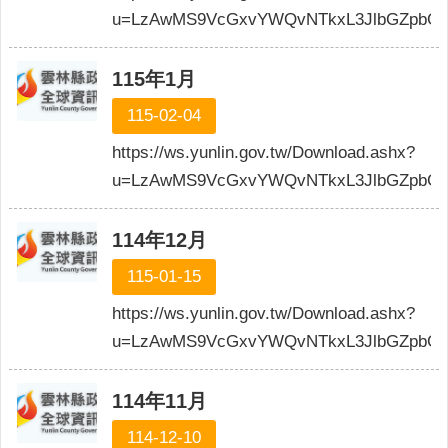
權
u=LzAwMS9VcGxvYWQvNTkxL3JlbGZpbGU
政
策
115年1月
政
115-02-04
府
網
https://ws.yunlin.gov.tw/Download.ashx?
站
u=LzAwMS9VcGxvYWQvNTkxL3JlbGZpbGU
資
料
開
114年12月
放
115-01-15
宣
告
https://ws.yunlin.gov.tw/Download.ashx?
u=LzAwMS9VcGxvYWQvNTkxL3JlbGZpbGUv
114年11月
114-12-10