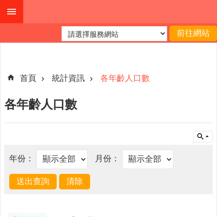
跳到主要內容區塊
進
階
搜
尋
首頁
統計資訊
各年齡人口數
各年齡人口數
本
縣
戶
所
年份：
月份：
服
務
園
地