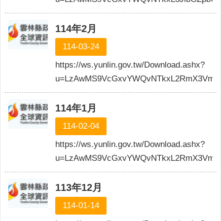
114年2月
114-03-24
https://ws.yunlin.gov.tw/Download.ashx?
u=LzAwMS9VcGxvYWQvNTkxL2RmX3VmaWx
114年1月
114-02-04
https://ws.yunlin.gov.tw/Download.ashx?
u=LzAwMS9VcGxvYWQvNTkxL2RmX3VmaWx
113年12月
114-01-14