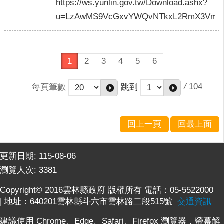
https://ws.yunlin.gov.tw/Download.ashx?
u=LzAwMS9VcGxvYWQvNTkxL2RmX3VmaWx
1
2
3
4
5
6
/
104
每頁筆數
跳到
回上一頁
回最上面
更新日期:
115-08-06
瀏覽人次:
3381
Copyright© 2016雲林縣政府 版權所有 電話：05-5522000
| 地址：640201雲林縣斗六市雲林路二段515號
交通資訊
建議使用 Chrome、Edge、Safari、Firefox 瀏覽器，螢幕解