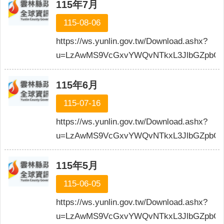
公
115年7月
布
115-08-06
欄
https://ws.yunlin.gov.tw/Download.ashx?
便
u=LzAwMS9VcGxvYWQvNTkxL3JlbGZpbG
民
服
務
115年6月
統
115-07-16
計
資
https://ws.yunlin.gov.tw/Download.ashx?
訊
u=LzAwMS9VcGxvYWQvNTkxL3JlbGZpbGU
法
令
115年5月
規
115-06-05
章
https://ws.yunlin.gov.tw/Download.ashx?
FAQ
u=LzAwMS9VcGxvYWQvNTkxL3JlbGZpbGU