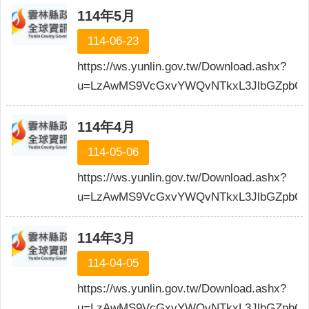
114年5月
114-06-23
https://ws.yunlin.gov.tw/Download.ashx?
u=LzAwMS9VcGxvYWQvNTkxL3JlbGZpbGU
114年4月
114-05-06
https://ws.yunlin.gov.tw/Download.ashx?
u=LzAwMS9VcGxvYWQvNTkxL3JlbGZpbG
114年3月
114-04-05
https://ws.yunlin.gov.tw/Download.ashx?
u=LzAwMS9VcGxvYWQvNTkxL3JlbGZpbGU