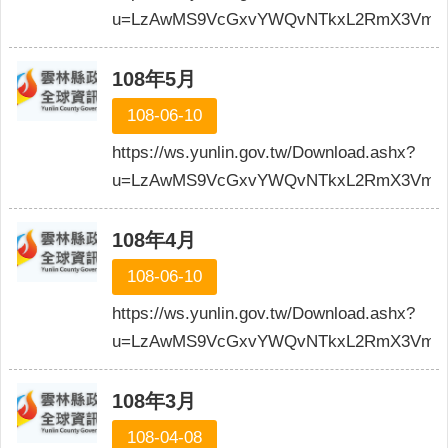
權
u=LzAwMS9VcGxvYWQvNTkxL2RmX3VmaWx
政
策
108年5月
政
108-06-10
府
網
https://ws.yunlin.gov.tw/Download.ashx?
站
u=LzAwMS9VcGxvYWQvNTkxL2RmX3VmaW
資
料
開
108年4月
放
108-06-10
宣
告
https://ws.yunlin.gov.tw/Download.ashx?
u=LzAwMS9VcGxvYWQvNTkxL2RmX3VmaWx
108年3月
108-04-08