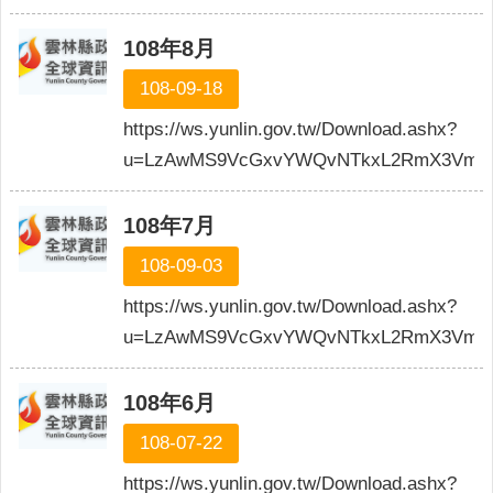
網
站
108年8月
導
覽
108-09-18
https://ws.yunlin.gov.tw/Download.ashx?
雲
林
u=LzAwMS9VcGxvYWQvNTkxL2RmX3VmaW
縣
政
108年7月
府
108-09-03
網
https://ws.yunlin.gov.tw/Download.ashx?
站
安
u=LzAwMS9VcGxvYWQvNTkxL2RmX3VmaWx
全
政
108年6月
策
108-07-22
隱
私
https://ws.yunlin.gov.tw/Download.ashx?