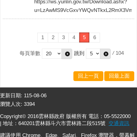
https://ws.yunlin.gov.tw/Download.ashx?
u=LzAwMS9VcGxvYWQvNTkxL2RmX3VmaW
1
2
3
4
5
6
/
104
每頁筆數
跳到
回上一頁
回最上面
更新日期:
115-08-06
瀏覽人次:
3394
Copyright© 2016雲林縣政府 版權所有 電話：05-5522000
| 地址：640201雲林縣斗六市雲林路二段515號
交通資訊
建議使用 Chrome、Edge、Safari、Firefox 瀏覽器，螢幕解