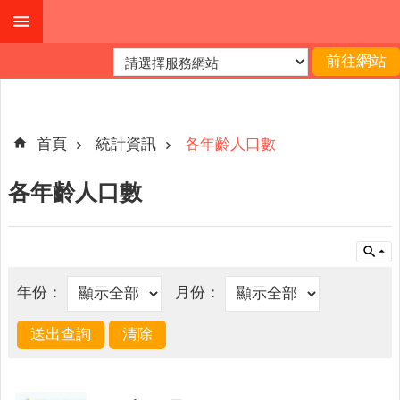
跳到主要內容區塊
進
階
搜
尋
首頁
統計資訊
各年齡人口數
各年齡人口數
本
縣
戶
所
年份：
月份：
服
務
園
地