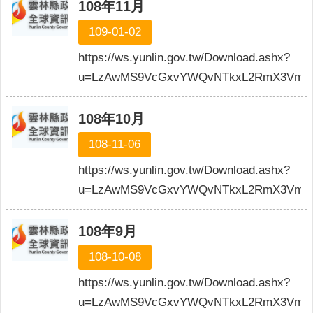
公
108年11月
布
109-01-02
欄
https://ws.yunlin.gov.tw/Download.ashx?
便
u=LzAwMS9VcGxvYWQvNTkxL2RmX3VmaWx
民
服
務
108年10月
統
108-11-06
計
資
https://ws.yunlin.gov.tw/Download.ashx?
訊
u=LzAwMS9VcGxvYWQvNTkxL2RmX3VmaW
法
令
108年9月
規
108-10-08
章
https://ws.yunlin.gov.tw/Download.ashx?
FAQ
u=LzAwMS9VcGxvYWQvNTkxL2RmX3VmaW