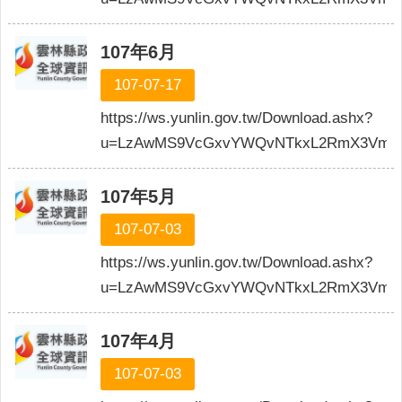
107年6月
107-07-17
https://ws.yunlin.gov.tw/Download.ashx?
u=LzAwMS9VcGxvYWQvNTkxL2RmX3VmaWx
107年5月
107-07-03
https://ws.yunlin.gov.tw/Download.ashx?
u=LzAwMS9VcGxvYWQvNTkxL2RmX3VmaW
107年4月
107-07-03