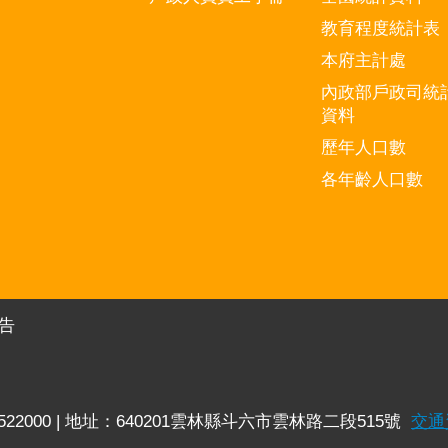
教育程度統計表
本府主計處
內政部戶政司統
資料
歷年人口數
各年齡人口數
告
-5522000 | 地址：640201雲林縣斗六市雲林路二段515號
交通