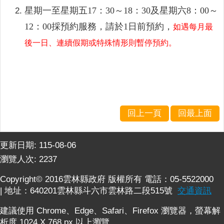
網
星期一至星期五
17：30～18：30及星期六8：00～
站
12：00採預約服務，請於1日前預約，
如遇每月最
導
覽
後一日、連續假期或特殊情形則暫停預約。
雲
林
縣
政
府
回上一頁
回最上面
網
站
更新日期:
115-08-06
安
瀏覽人次:
2237
全
政
Copyright© 2016雲林縣政府 版權所有 電話：05-5522000
策
| 地址：640201雲林縣斗六市雲林路二段515號
交通資訊
隱
建議使用 Chrome、Edge、Safari、Firefox 瀏覽器，螢幕解
私
析度 1024 X 768 px 以上瀏覽