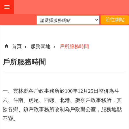
跳到主要內容區塊
進
階
搜
尋
首頁
服務園地
戶所服務時間
戶所服務時間
本
縣
戶
所
一、雲林縣各戶政事務所於106年12月25日整併為斗
服
六、斗南、虎尾、西螺、北港、麥寮戶政事務所，其
務
餘各鄉、鎮戶政事務所改制為戶政辦公室，服務地點
園
地
不變。