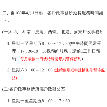
公
布
欄
二、自108年4月1日起，各戶政事務所延長服務時間如
下：
便
民
(一)
斗六、斗南、虎尾、西螺、北港、麥寮戶政事務所
服
務
星期一至星期五8：00～17：30(中午時間照常受
統
理，17
30-18：30
採預約服務，請前1工作日預
：
計
資
約，
)
每月最後一日或特殊情形則暫停預約
訊
星期六8：00
～
12：00
(
連續假期或特殊情形則暫停服
法
)
務
令
規
(二)各戶政事務所所屬戶政辦公室
章
FAQ
星期一至星期五
8：00～17
：30