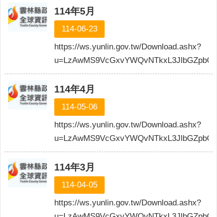
114年5月
114-06-23
https://ws.yunlin.gov.tw/Download.ashx?
u=LzAwMS9VcGxvYWQvNTkxL3JlbGZpbGU
114年4月
114-05-06
https://ws.yunlin.gov.tw/Download.ashx?
u=LzAwMS9VcGxvYWQvNTkxL3JlbGZpbG
114年3月
114-04-05
https://ws.yunlin.gov.tw/Download.ashx?
u=LzAwMS9VcGxvYWQvNTkxL3JlbGZpbGU