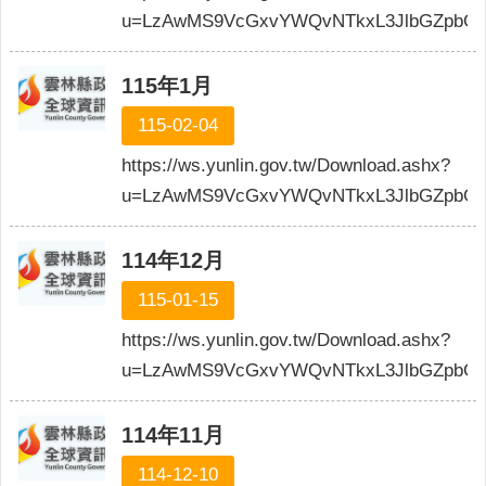
權
u=LzAwMS9VcGxvYWQvNTkxL3JlbGZpbGU
政
策
115年1月
政
115-02-04
府
網
https://ws.yunlin.gov.tw/Download.ashx?
站
u=LzAwMS9VcGxvYWQvNTkxL3JlbGZpbGU
資
料
開
114年12月
放
115-01-15
宣
告
https://ws.yunlin.gov.tw/Download.ashx?
u=LzAwMS9VcGxvYWQvNTkxL3JlbGZpbGUv
114年11月
114-12-10