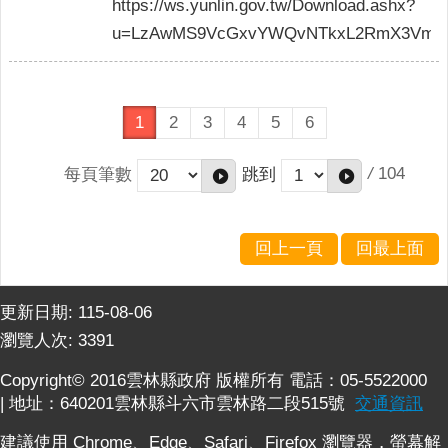
https://ws.yunlin.gov.tw/Download.ashx?
u=LzAwMS9VcGxvYWQvNTkxL2RmX3VmaWx
1
2
3
4
5
6
/
104
每頁筆數
跳到
回上一頁
回最上面
更新日期:
115-08-06
瀏覽人次:
3391
Copyright© 2016雲林縣政府 版權所有 電話：05-5522000
| 地址：640201雲林縣斗六市雲林路二段515號
交通資訊
建議使用 Chrome、Edge、Safari、Firefox 瀏覽器，螢幕解