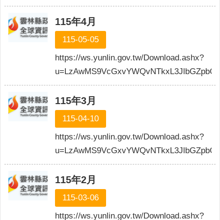
網
站
115年4月
導
覽
115-05-05
https://ws.yunlin.gov.tw/Download.ashx?
雲
林
u=LzAwMS9VcGxvYWQvNTkxL3JlbGZpbG
縣
政
115年3月
府
115-04-10
網
https://ws.yunlin.gov.tw/Download.ashx?
站
安
u=LzAwMS9VcGxvYWQvNTkxL3JlbGZpbGU
全
政
115年2月
策
115-03-06
隱
私
https://ws.yunlin.gov.tw/Download.ashx?