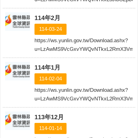
114年2月
114-03-24
https://ws.yunlin.gov.tw/Download.ashx?
u=LzAwMS9VcGxvYWQvNTkxL2RmX3VmaWx
114年1月
114-02-04
https://ws.yunlin.gov.tw/Download.ashx?
u=LzAwMS9VcGxvYWQvNTkxL2RmX3VmaWx
113年12月
114-01-14