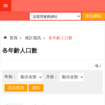
跳到主要內容區塊
進
階
搜
尋
首頁
統計資訊
各年齡人口數
各年齡人口數
本
縣
戶
所
年份：
月份：
服
務
園
地