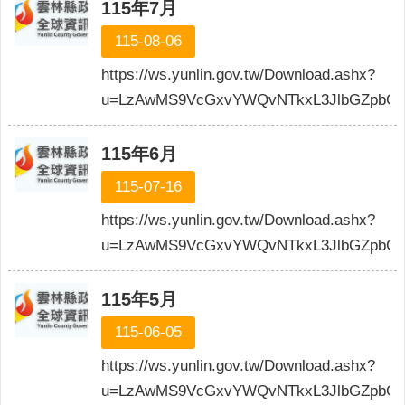
公
115年7月
布
115-08-06
欄
https://ws.yunlin.gov.tw/Download.ashx?
便
u=LzAwMS9VcGxvYWQvNTkxL3JlbGZpbG
民
服
務
115年6月
統
115-07-16
計
資
https://ws.yunlin.gov.tw/Download.ashx?
訊
u=LzAwMS9VcGxvYWQvNTkxL3JlbGZpbGU
法
令
115年5月
規
115-06-05
章
https://ws.yunlin.gov.tw/Download.ashx?
FAQ
u=LzAwMS9VcGxvYWQvNTkxL3JlbGZpbGU