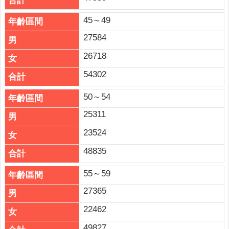
45～49
27584
26718
54302
50～54
25311
23524
48835
55～59
27365
22462
49827