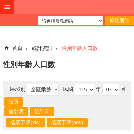
跳到主要內容區塊
進
階
搜
尋
首頁
統計資訊
性別年齡人口數
性別年齡人口數
本
縣
戶
區域別
民國
年
月
所
服
務
園
地