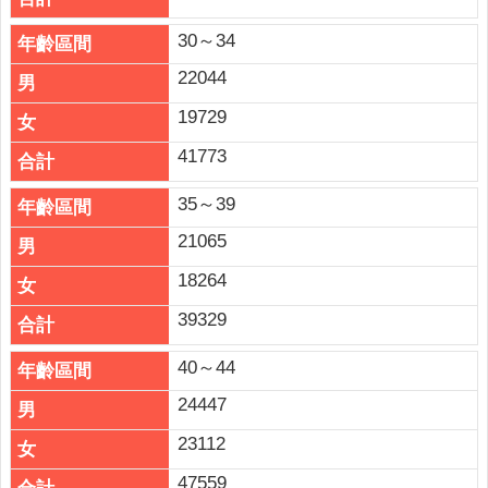
權
政
30～34
策
22044
政
19729
府
41773
網
站
35～39
資
料
21065
開
18264
放
宣
39329
告
40～44
24447
23112
47559