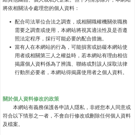
權
將依相關法令處理您的個人資料：
政
策
配合司法單位合法之調查，或相關職權機關依職務
政
需要之調查或使用，本網站將視其適法性及是否遵
府
照法定程序，採行可能必要的配合措施。
網
當有人在本網站的行為，可能損害或妨礙本網站使
站
用者或相關第三人之權益時，若本網站有理由相信
資
料
揭露個人資料係為了辨識、聯絡或對該人採取法律
開
行動所必要者，本網站得揭露使用者之個人資料。
放
宣
告
關於個人資料修改的政策
本網站有義務保護各申請人隱私，非經您本人同意或
符合以下情形之一者，不會自行修改或刪除任何個人資料
及檔案。