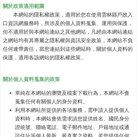
公
關於政策適用範圍
布
欄
本網站的隱私權政策，適用於您在使用
雲林縣戶政入
口資訊網
服務時，所涉及的個人資料蒐集、運用與保護，
便
但不適用於與本網站連結之其他網站，凡經由本網站連結
民
之網站均有其專屬之隱私權與資訊安全政策，本網站不負
服
務
任何連帶責任，當您連結到這些網站時，關於個人資料的
保護，適用各該網站的隱私權政策。
統
計
資
關於個人資料蒐集的政策
訊
單純在本網站的瀏覽及檔案下載行為，本網站不會
法
令
蒐集任何有關個人的身分資料。
規
利用本網站所提供的各項服務，需申請人提供個人
章
資料時，本網站會依需求請您提供姓名、國民身分
FAQ
證統號、聯絡電話、電子郵件地址、戶籍地址或通
訊住址等個人最新、最真實之資料。若您提供任何