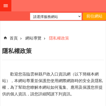
跳到主要內容區塊
進
階
搜
尋
首頁
網站導覽
隱私權政策
隱私權政策
本
縣
戶
所
歡迎您蒞臨
雲林縣戶政入口資訊網
（以下簡稱本網
服
站），本網站尊重並保護您使用網際網路時的安全及隱私
務
權，為了幫助您瞭解本網站如何蒐集、應用及保護您所提
園
供的個人資訊，請您詳細閱讀下列資訊。
地