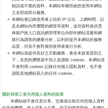
網
錯誤或不實的資料，本網站有權拒絕您使用本網站
站
之全部或部分服務。
導
覽
本網站會記錄使用者上站的 IP 位址、上網時間，以
及在網站內所瀏覽的網頁等資料，這些資料係供
雲
雲
林縣戶政入口資訊網
管理單位內部作網站流量和網
林
路行為調查的總量分析，以利於提升本網站的服務
縣
政
品質，但並不會對個別使用者進行分析。
府
本網站為提供良好之互動服務，會在本政策原則之
下，在您的瀏覽器中寫入並讀取 cookies。本網站並
網
不會利用 cookies 記錄任何個人隱私資料，也不會
站
讀取其他網站寫入的任何 cookies。
安
全
政
策
關於與第三者共用個人資料的政策
隱
本網站絕不會任意出售、交換或出租任何您個人資料
私
給其他團體、個人或私人企業。但下列情形除外，本網站