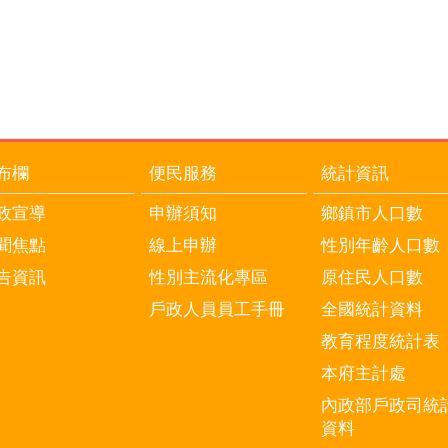
布欄
便民服務
統計資訊
政宣導
申辦須知
鄉鎮市人口數
聞焦點
線上申辦
性別年齡人口數
告資訊
性別主流化專區
原住民人口數
戶政人員員工手冊
全國統計資料
教育程度統計表
本府主計處
內政部戶政司統
資料