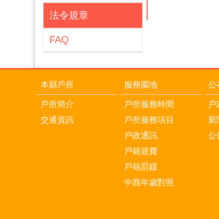
法令規章
FAQ
本縣戶所
服務園地
公
戶所簡介
戶所服務時間
戶
交通資訊
戶所服務項目
新
戶政通訊
公
戶籍規費
戶籍罰鍰
中西年歲對照