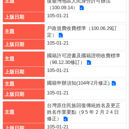
復臺灣地區人民身分許可辦法
網
（100.09.14）
站
105-01-21
導
覽
戶政規費收費標準（100.06.29訂
雲
定）
林
105-01-21
縣
政
國籍許可證書及國籍證明收費標準
府
（98.12.30修訂）
105-01-21
網
站
國籍申辦須知(104年2月修正)
安
105-01-21
全
政
台灣原住民族回復傳統姓名及更正
策
姓名作業要點（9 5 年 2 月 2 4 日
修正）
隱
私
105-01-21