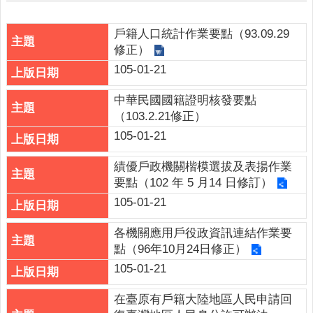
公
布
欄
戶籍人口統計作業要點（93.09.29
修正）
便
105-01-21
民
服
中華民國國籍證明核發要點
務
（103.2.21修正）
105-01-21
統
計
績優戶政機關楷模選拔及表揚作業
資
要點（102 年 5 月14 日修訂）
訊
105-01-21
法
令
各機關應用戶役政資訊連結作業要
規
點（96年10月24日修正）
章
105-01-21
FAQ
在臺原有戶籍大陸地區人民申請回