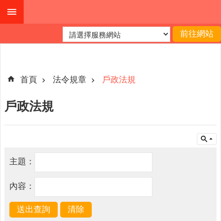
跳到主要內容區塊
進
階
搜
尋
首頁
法令規章
戶政法規
戶政法規
本
縣
戶
所
主題：
服
務
內容：
園
地