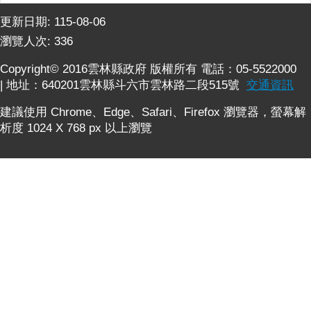
公
布
更新日期:
115-08-06
欄
瀏覽人次:
336
便
Copyright© 2016雲林縣政府 版權所有 電話：05-5522000
民
| 地址：640201雲林縣斗六市雲林路二段515號
交通資訊
服
務
建議使用 Chrome、Edge、Safari、Firefox 瀏覽器，螢幕解
析度 1024 X 768 px 以上瀏覽
統
計
資
訊
法
令
規
章
FAQ