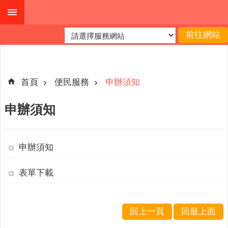
跳到主要內容區塊
進
階
搜
尋
首頁
便民服務
申辦須知
申辦須知
本
縣
戶
申辦須知
所
表單下載
服
務
園
地
回上一頁
回最上面