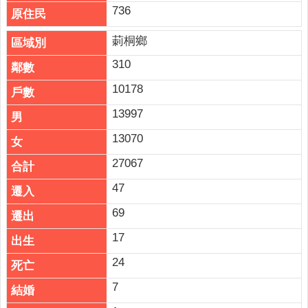
網
736
站
導
莿桐鄉
覽
310
雲
10178
林
13997
縣
政
13070
府
27067
網
47
站
安
69
全
17
政
策
24
隱
7
私