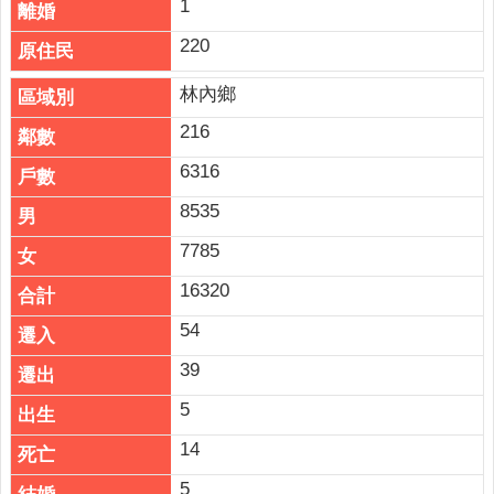
1
權
政
220
策
林內鄉
政
216
府
網
6316
站
資
8535
料
7785
開
放
16320
宣
54
告
39
5
14
5