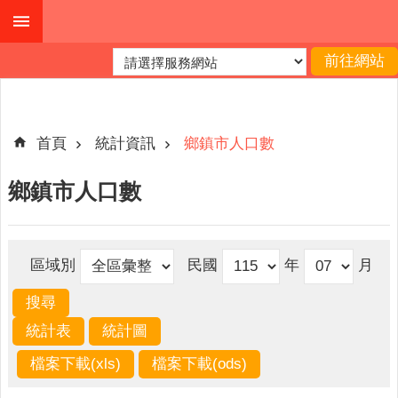
跳到主要內容區塊
進
階
搜
尋
首頁
統計資訊
鄉鎮市人口數
鄉鎮市人口數
本
縣
戶
區域別
民國
年
月
所
服
務
園
地