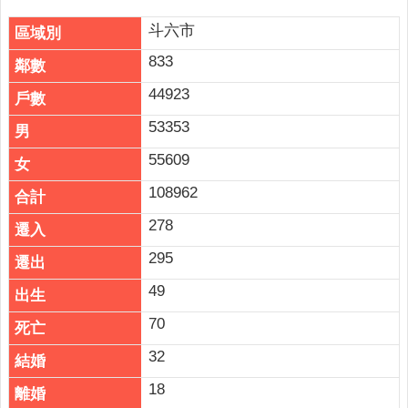
公
布
斗六市
欄
833
便
44923
民
服
53353
務
55609
統
108962
計
資
278
訊
295
法
49
令
規
70
章
32
FAQ
18