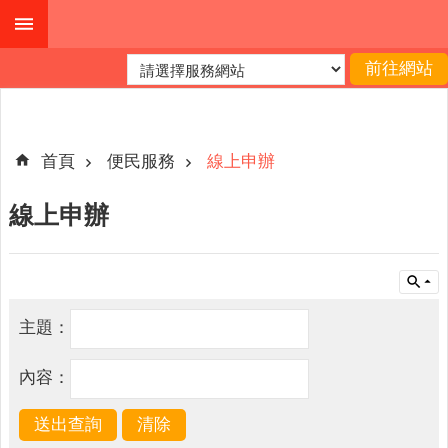
跳到主要內容區塊
進
階
搜
尋
首頁
便民服務
線上申辦
線上申辦
本
縣
戶
所
主題：
服
務
內容：
園
地