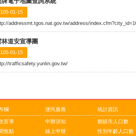
門牌電子地圖查詢系統
105-01-15
ttp://addressmt.tgos.nat.gov.tw/address/index.cfm?city_id=
雲林道安宣導團
105-01-15
tp://trafficsafety.yunlin.gov.tw/
布欄
便民服務
統計資訊
政宣導
申辦須知
鄉鎮市人口數
聞焦點
線上申辦
性別年齡人口數