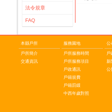
法令規章
FAQ
本縣戶所
服務園地
公
戶所簡介
戶所服務時間
戶
交通資訊
戶所服務項目
新
戶政通訊
公
戶籍規費
戶籍罰鍰
中西年歲對照