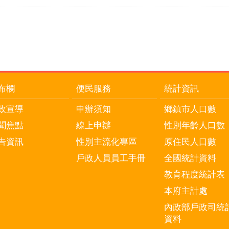
布欄
便民服務
統計資訊
政宣導
申辦須知
鄉鎮市人口數
聞焦點
線上申辦
性別年齡人口數
告資訊
性別主流化專區
原住民人口數
戶政人員員工手冊
全國統計資料
教育程度統計表
本府主計處
內政部戶政司統
資料